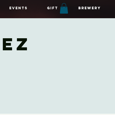
Events
gift
brewery
hez